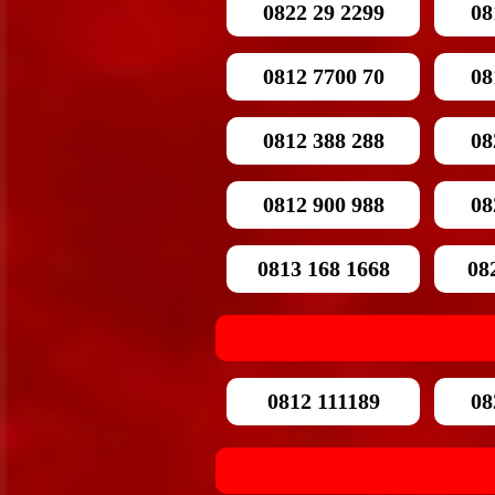
0822 29 2299
08
0812 7700 70
08
0812 388 288
08
0812 900 988
08
0813 168 1668
08
0812 111189
08