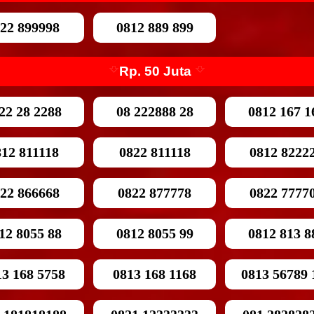
22 899998
0812 889 899
Rp. 50 Juta
22 28 2288
08 222888 28
0812 167 1
812 811118
0822 811118
0812 8222
22 866668
0822 877778
0822 7777
12 8055 88
0812 8055 99
0812 813 8
13 168 5758
0813 168 1168
0813 56789 