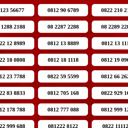
123 56677
0812 90 6789
0822 210 2
 1288 2188
08 2287 2288
08 2289 22
22 12 8989
0812 13 8889
0812 13 11
22 18 0808
0812 18 1118
0812 19 09
12 23 7788
0822 59 5599
0812 66 26
22 83 8833
0812 705 168
0822 929 1
12 178 788
0812 777 088
0812 999 1
22 999 688
081222 8122
0822 1111