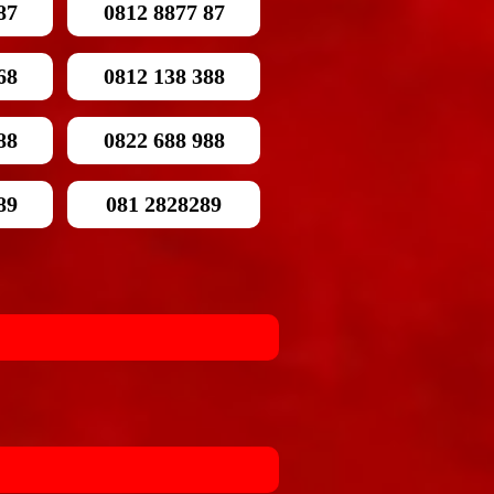
87
0812 8877 87
68
0812 138 388
88
0822 688 988
89
081 2828289