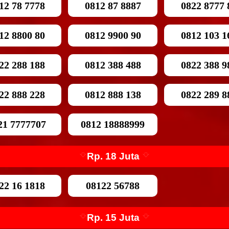
12 78 7778
0812 87 8887
0822 8777 
12 8800 80
0812 9900 90
0812 103 1
22 288 188
0812 388 488
0822 388 9
22 888 228
0812 888 138
0822 289 8
21 7777707
0812 18888999
Rp. 18 Juta
22 16 1818
08122 56788
Rp. 15 Juta