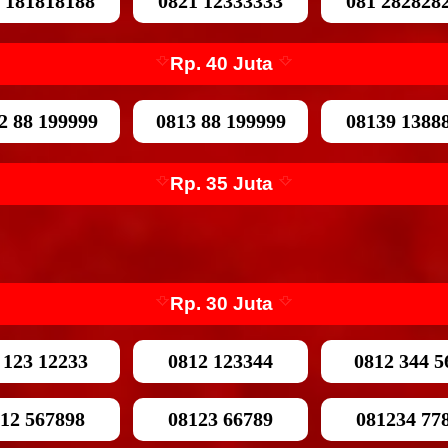
 181818188
0821 12333333
081 282828
Rp. 40 Juta
2 88 199999
0813 88 199999
08139 1388
Rp. 35 Juta
Rp. 30 Juta
 123 12233
0812 123344
0812 344 5
12 567898
08123 66789
081234 77