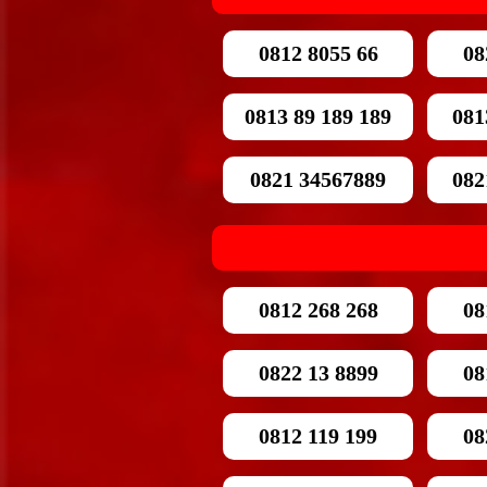
0812 8055 66
08
0813 89 189 189
081
0821 34567889
082
0812 268 268
08
0822 13 8899
08
0812 119 199
08