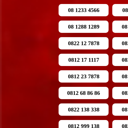
08 1233 4566
08
08 1288 1289
08
0822 12 7878
08
0812 17 1117
08
0812 23 7878
08
0812 68 86 86
08
0822 138 338
08
0812 999 138
08