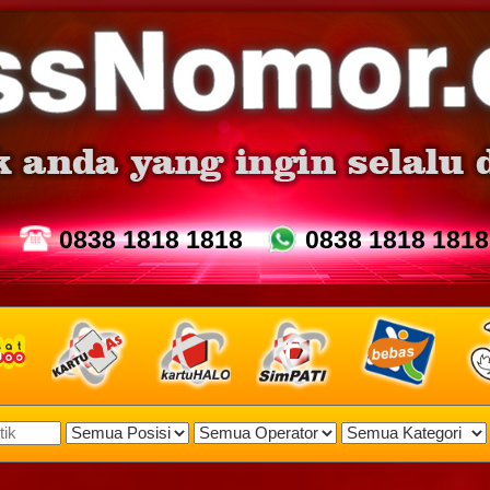
0838 1818 1818
0838 1818 1818