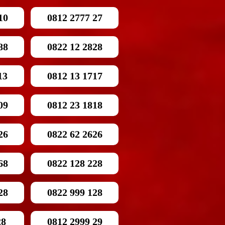
10
0812 2777 27
88
0822 12 2828
13
0812 13 1717
09
0812 23 1818
26
0822 62 2626
68
0822 128 228
28
0822 999 128
28
0812 2999 29