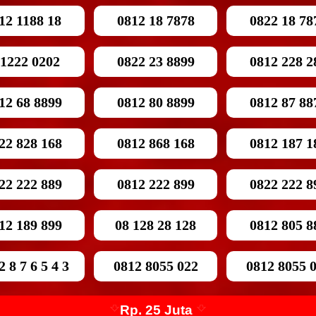
12 1188 18
0812 18 7878
0822 18 78
1222 0202
0822 23 8899
0812 228 2
12 68 8899
0812 80 8899
0812 87 88
22 828 168
0812 868 168
0812 187 1
22 222 889
0812 222 899
0822 222 8
12 189 899
08 128 28 128
0812 805 8
 8 7 6 5 4 3
0812 8055 022
0812 8055 
Rp. 25 Juta