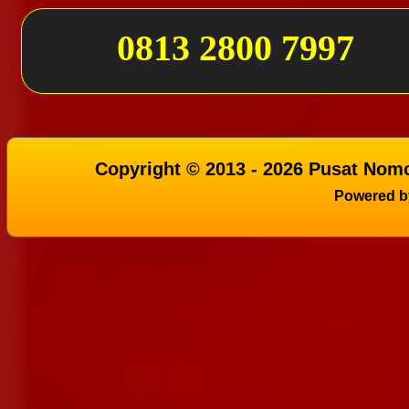
0813 2800 7997
Copyright © 2013 - 2026 Pusat Nomo
Powered 