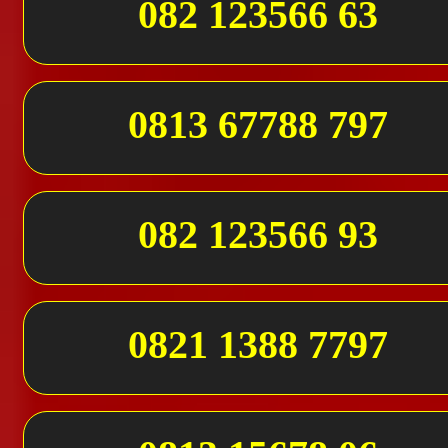
082 123566 63
0813 67788 797
082 123566 93
0821 1388 7797