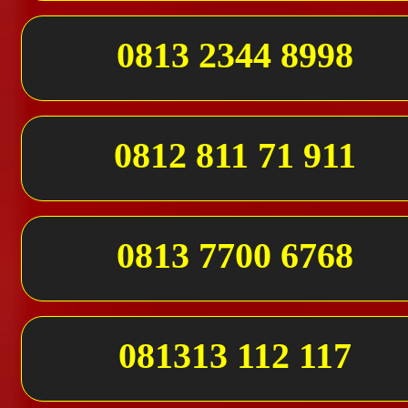
0813 2344 8998
0812 811 71 911
0813 7700 6768
081313 112 117