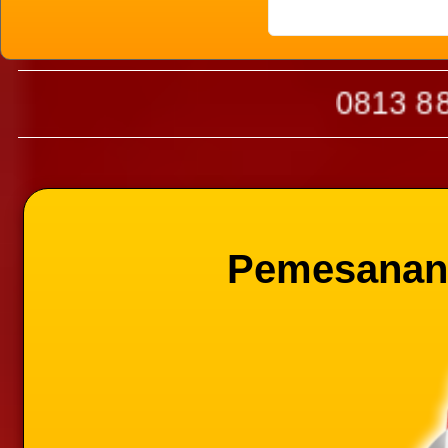
0813 88899
Pemesanan