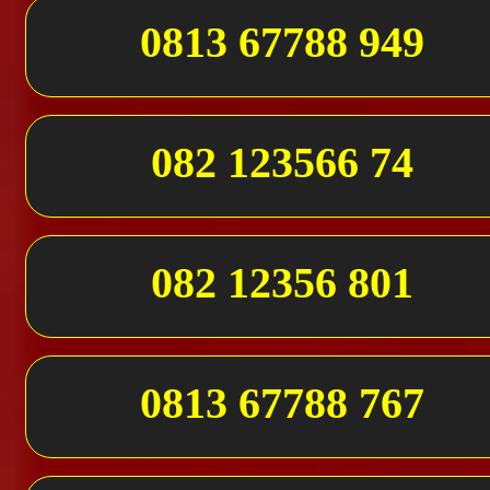
0813 67788 949
082 123566 74
082 12356 801
0813 67788 767