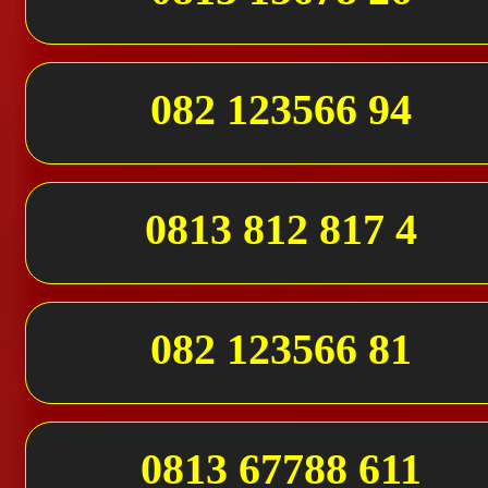
082 123566 94
0813 812 817 4
082 123566 81
0813 67788 611