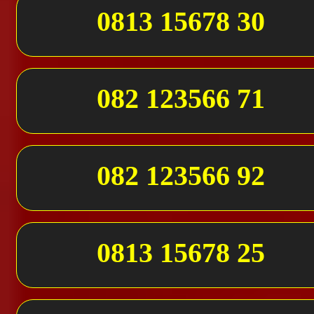
0813 15678 30
082 123566 71
082 123566 92
0813 15678 25