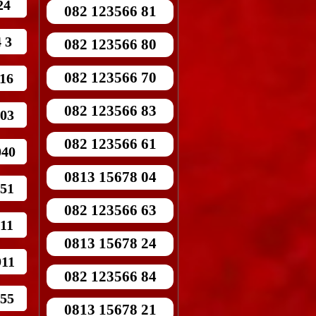
24
082 123566 81
 3
082 123566 80
082 123566 70
116
082 123566 83
003
082 123566 61
040
0813 15678 04
551
082 123566 63
811
0813 15678 24
911
082 123566 84
855
0813 15678 21