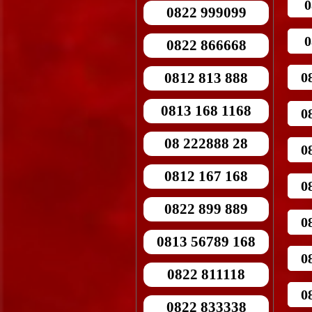
0
0822 999099
0
0822 866668
0
0812 813 888
0813 168 1168
0
08 222888 28
0
0812 167 168
0
0822 899 889
0
0813 56789 168
0
0822 811118
0
0822 833338