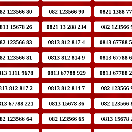
82 123566 80
082 123566 90
0821 1388 7
813 15678 26
0821 13 288 234
082 123566 
82 123566 83
0813 812 817 4
0813 67788 
82 123566 81
0813 812 814 9
0813 67788 
813 1311 9678
0813 67788 929
0813 67788 
813 812 817 2
0813 812 814 7
082 123566 
813 67788 221
0813 15678 36
082 123566 
82 123566 64
082 123566 65
0813 15678 