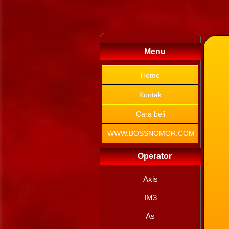
Menu
Home
Kontak
Cara beli
WWW.BOSSNOMOR.COM
Operator
Axis
IM3
As