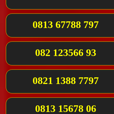
0813 67788 797
082 123566 93
0821 1388 7797
0813 15678 06