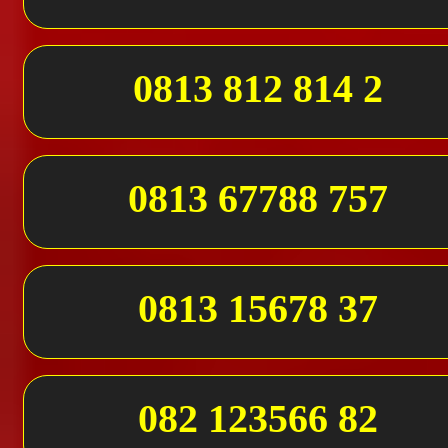
0813 812 814 2
0813 67788 757
0813 15678 37
082 123566 82