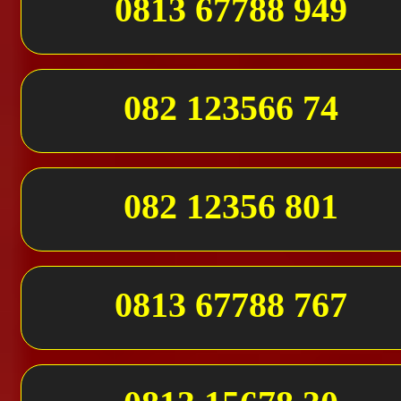
0813 67788 949
082 123566 74
082 12356 801
0813 67788 767